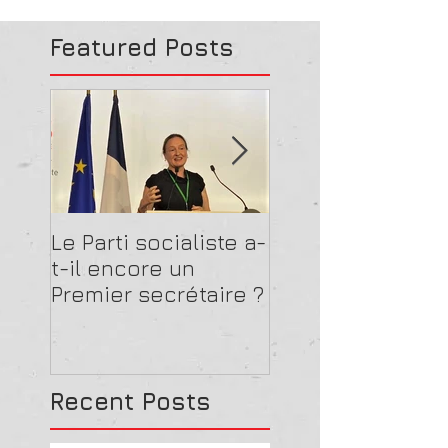
Featured Posts
Le Parti socialiste a-
La guerre de Kie
t-il encore un
n'aura pas lieu
Premier secrétaire ?
Recent Posts