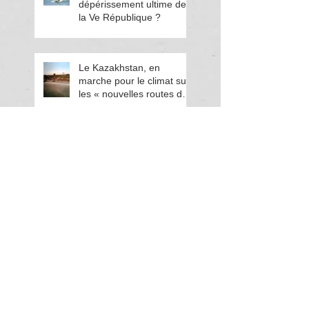
dépérissement ultime de
la Ve République ?
Le Kazakhstan, en
marche pour le climat sur
les « nouvelles routes de
la soie »
Transition énergétique :
un acteur eurasien
s'engage
Search By Tags
ARN messager
Agriculture
Astana2017
Benoît Hamon
Biotechnologies
Biscarrosse