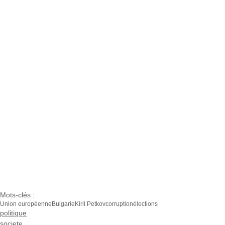
Mots-clés :
Union européenne
Bulgarie
Kiril Petkov
corruption
élections
politique
societe