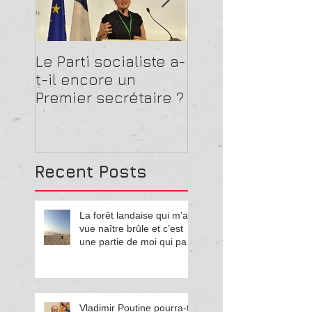
Le Parti socialiste a-
La guerre de Kie
t-il encore un
n'aura pas lieu
Premier secrétaire ?
Recent Posts
La forêt landaise qui m’a
vue naître brûle et c’est
une partie de moi qui part
en fumée
Vladimir Poutine pourra-t-