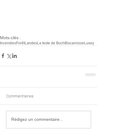
Mots-clés :
Incendies
Forêt
Landes
La teste de Buch
Biscarrosse
Luxey
Commentaires
Rédigez un commentaire...