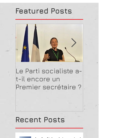
Featured Posts
Le Parti socialiste a-
La guerre de Kie
t-il encore un
n'aura pas lieu
Premier secrétaire ?
Recent Posts