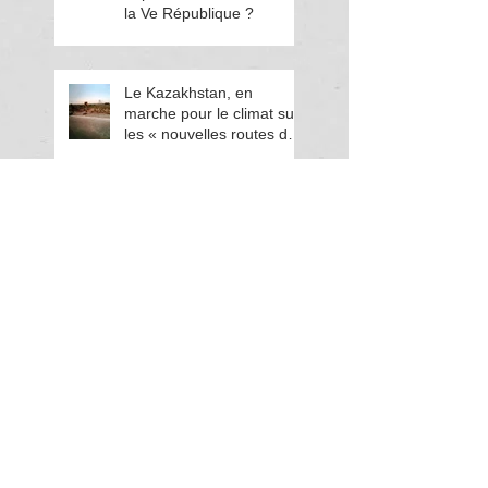
la Ve République ?
Le Kazakhstan, en
marche pour le climat sur
les « nouvelles routes de
la soie »
Transition énergétique :
un acteur eurasien
s'engage
Search By Tags
ARN messager
Agriculture
Astana2017
Benoît Hamon
Biotechnologies
Biscarrosse
Bulgarie
CO2
COP21
Charlie Hebdo