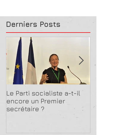
Derniers Posts
Le Parti socialiste a-t-il
La guerre de 
encore un Premier
pas lieu
secrétaire ?