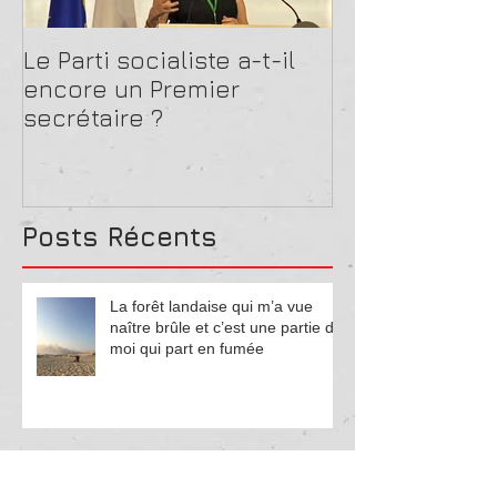
Le Parti socialiste a-t-il
La guerre de 
encore un Premier
pas lieu
secrétaire ?
Posts
Récents
La forêt landaise qui m’a vue
naître brûle et c’est une partie de
moi qui part en fumée