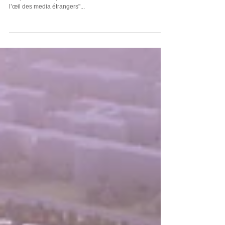
Pauline Gavrilov animatrice du collectif Index Orion a
remporté la 1ère place du Concours "le Kazakhstan dans
l’œil des media étrangers"...